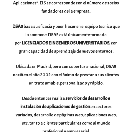
Aplicaciones”. El 5 se corresponde con el número de socios
fundadores de la empresa.
DSA5
basa su eficacia y buen hacer en el equipo técnico que
la compone. DSA5 está únicamente formada
por
LICENCIADOS E INGENIEROS UNIVERSITARIOS
, con
gran capacidad de aprendizaje de nuevos entornos.
Ubicada en Madrid, pero con cobertura nacional, DSA5
nació en el año 2002 con el ánimo de prestar a sus clientes
un trato amable, personalizado y rápido.
Desde entonces realiza
servicios de desarrollo e
instalación de aplicaciones de gestión
en sectores
variados, desarrollo de páginas web, aplicaciones web,
etc. tanto a clientes particulares como al mundo
profesional y empresarial.