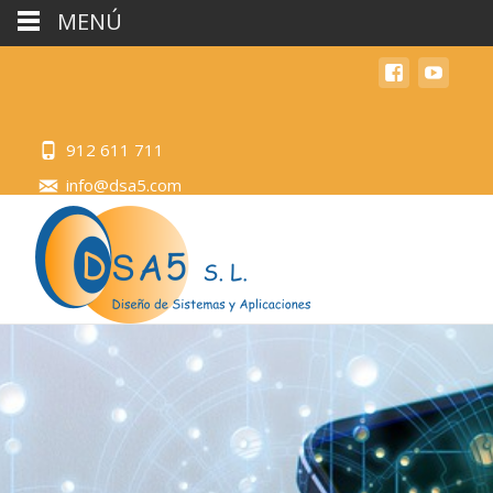
MENÚ
912 611 711
info@dsa5.com