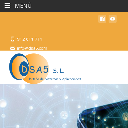
MENÚ
912 611 711
info@dsa5.com